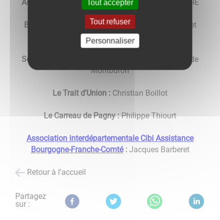
Association Culturelle et Sportive:
Ghislaine BOCHE
Tout accepter
Tout refuser
Bibliothèque
: Odile CHOSSAT de MONTBURON et
Viviane MICHAUD
Personnaliser
Société de chasse :
Président : Jacques Chossat de
Montburon
Le Trait d'Union :
Christian Boillot
Le Carreau de Pagny :
Philippe Thiourt
Association interdépartementale Cibi Assistance
Bourgogne-Franche-Comté
:
Jacques Barberet
Retour à l'accueil
Partagez
sur :