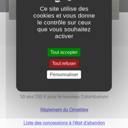
Ce site utilise des
cookies et vous donne
le contrôle sur ceux
Cimetière
que vous souhaitez
activer
Concession Cimetière
Tout accepter
30 ans 200 €
Tout refuser
Concession Columbarium
Personnaliser
30 ans 200 € pour les anciens Columbarium
30 ans 250 € pour le nouveau Columbarium
Règlement du Cimetière
Liste des concessions à l'état d'abandon