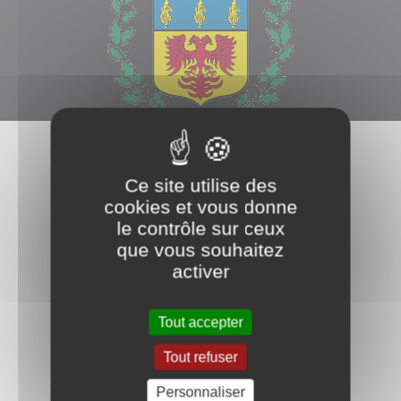
Séance du 3 février 2022
Ce site utilise des
cookies et vous donne
Séance du 11 mars 2022
le contrôle sur ceux
que vous souhaitez
Séance du 18 mars 2022
activer
Séance du 25 mars 2022
Tout accepter
Séance du 8 avril 2022
Tout refuser
Séance du 24 juin 2022
Personnaliser