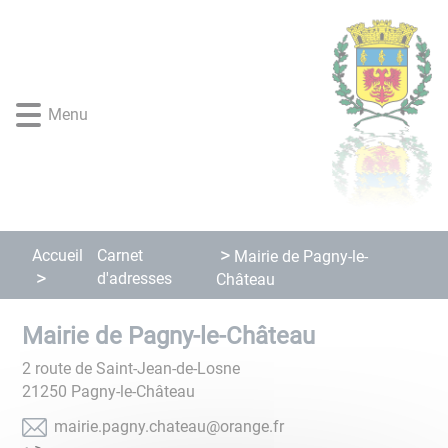
Lien
Lien
Lien
Lien
Panneau de gestion des cookies
d'accès
d'accès
d'accès
d'accès
rapide
rapide
rapide
rapide
au
au
à
au
menu
contenu
la
pied
Menu
principal
recherche
de
page
Accueil
Carnet
Mairie de Pagny-le-
d'adresses
Château
Mairie de Pagny-le-Château
2 route de Saint-Jean-de-Losne
21250
Pagny-le-Château
rf.egnaro@uaetahc.yngap.eiriam