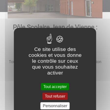
Pôle Scolaire Jean de Vienne :
Mme Valérie POCHÉ, directrice
Pôle Scolaire
Ce site utilise des
cookies et vous donne
Mme Julie Didier
le contrôle sur ceux
Toute petite section - Petite section - Moyenne section
que vous souhaitez
activer
Mme Lydie Sigu
Grande section - CP
Tout accepter
CP/CE1 : Mme Laurence NICOL
Tout refuser
Personnaliser