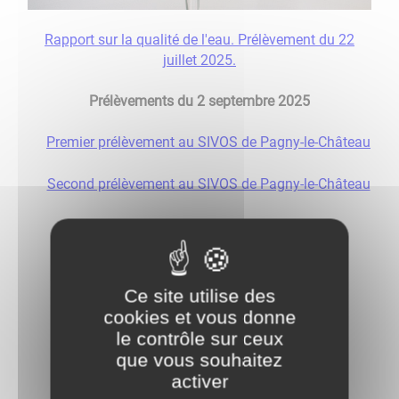
Rapport sur la qualité de l'eau. Prélèvement du 22
juillet 2025.
Prélèvements du 2 septembre 2025
Premier prélèvement au SIVOS de Pagny-le-Château
Second prélèvement au SIVOS de Pagny-le-Château
Prélèvement à Franxault
Prélèvement du 4 novembre 2025
Ce site utilise des
Prélèvement au réservoir de Pagny-la-Ville
cookies et vous donne
le contrôle sur ceux
Prélèvement du 2 février 2026
que vous souhaitez
activer
Prélèvement au SIVOS de Pagny-le-Château